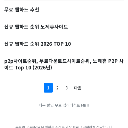
무료 웹하드 추천
신규 웹하드 순위 노제휴사이트
신규 웹하드 순위 2026 TOP 10
p2p사이트순위, 무료다운로드사이트순위, 노제휴 P2P 사
이트 Top 10 (2026년)
1
2
3
다음
테무 할인
무료 심리테스트
MBTI
뉴토끼 | newtoki 은 원하는 소식을 가장 빠르고 정확하게 전달합니다.