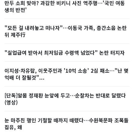
만두 소희 맞아? 과감한 비키니 사진 역주행…'국민 여동
생의 반전'
"모든 걸 내려놓고 떠나자"…이동국 가족, 층간소음 논란
뒤 제주行
"실업급여 받아서 최저임금 수령액 넘었다" 논란 터지자
이지성·차유람, 이웃주민과 '10억 소송' 2심 패소…"난 몇
억배 더 잘될것"...
[단독]알몸 정재환 눈앞에 두고…순찰차는 반대로 달렸다
(영상)
눈 마주친 행인 기절할 때까지 때렸다…수원북문파 조폭들
집유, 왜