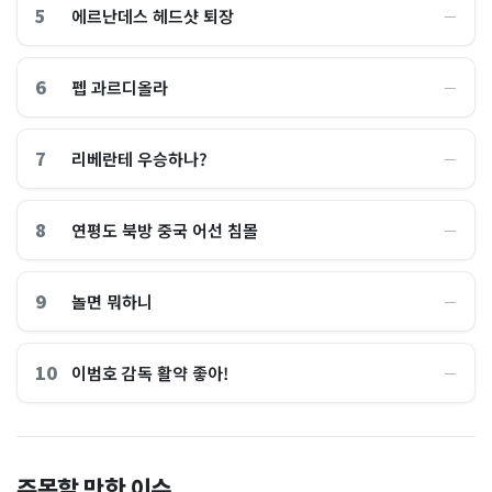
5
에르난데스 헤드샷 퇴장
―
6
펩 과르디올라
―
7
리베란테 우승하나?
―
8
연평도 북방 중국 어선 침몰
―
9
놀면 뭐하니
―
10
이범호 감독 활약 좋아!
―
홈플러스, 2000억원으로 '시
“제헌절이 코스피 살렸다”…
주목할 만한 이슈