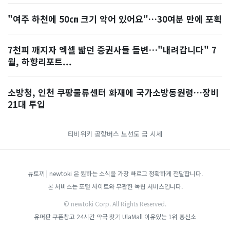
"여주 하천에 50㎝ 크기 악어 있어요"…30여분 만에 포획
7천피 깨지자 엑셀 밟던 증권사들 돌변…"내려갑니다" 7
월, 하향리포트...
소방청, 인천 쿠팡물류센터 화재에 국가소방동원령…장비
21대 투입
티비위키
공항버스 노선도
금 시세
뉴토끼 | newtoki 은 원하는 소식을 가장 빠르고 정확하게 전달합니다.
본 서비스는 포털 사이트와 무관한 독립 서비스입니다.
© newtoki Corp. All Rights Reserved.
유머판
쿠폰창고
24시간 약국 찾기
UlaMall
이유있는 1위 흥신소