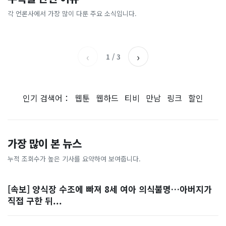
[날씨] 오늘 밤 또 내린다...내
파크골프 시장, 일제 독점 깨
간'을 샀다
국내증시 휴장에 개미들 안도,
륙 중심 최대 150mm
졌다...국산 53개 중소기업이
왜?
각 언론사에서 가장 많이 다룬 주요 소식입니다.
비즈워치
매일경제
시장 절반 차지
YTN
조선일보
‹
›
1
/
3
인기 검색어：
웹툰
웹하드
티비
만남
링크
할인
가장 많이 본 뉴스
누적 조회수가 높은 기사를 요약하여 보여줍니다.
[속보] 양식장 수조에 빠져 8세 여아 의식불명…아버지가
직접 구한 뒤...